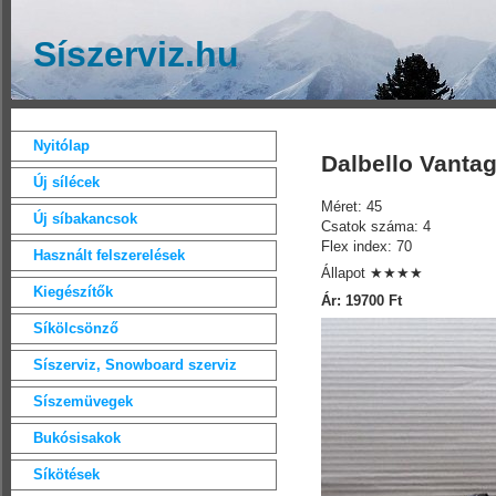
Síszerviz.hu
Nyitólap
Dalbello Vantag
Új sílécek
Méret: 45
Új síbakancsok
Csatok száma: 4
Flex index: 70
Használt felszerelések
Állapot ★★★★
Kiegészítők
Ár: 19700 Ft
Síkölcsönző
Síszerviz, Snowboard szerviz
Síszemüvegek
Bukósisakok
Síkötések