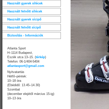
Használt gyerek sílécek
Használt felnőtt sílécek
Használt gyerek sícipő
Használt felnőtt sícipő
Biztosítás - Információk
Atlanta Sport
H–1114 Budapest,
Eszék utca 13–15. (
térkép
)
Telefon: 06-1/404-5404
atlantasport@gmail.com
Nyitvatartás
Hétfő–péntek:
10–18 óra
(Ebédidő: 13.45–14.30)
Szombat
(december elejétől március 15-ig):
10–13 óra