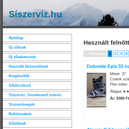
Síszerviz.hu
Nyitólap
Használt felnőtt
Új sílécek
← Previous
1
2
3
4
Új síbakancsok
Dolomite Epix 55 ha
Használt felszerelések
Méret: 37
Kiegészítők
Csatok szá
Flex index:
Síkölcsönző
Állapot 
Síszerviz, Snowboard szerviz
Ár: 9300 Ft
Síszemüvegek
Bukósisakok
Síkötések