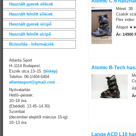
Atomic C:6 használ
Használt gyerek sílécek
Méret: 38
Használt felnőtt sílécek
Csatok szá
Flex index:
Használt gyerek sícipő
Állapot 
Használt felnőtt sícipő
Ár: 14900 
Biztosítás - Információk
Atlanta Sport
H–1114 Budapest,
Atomic B-Tech hasz
Eszék utca 13–15. (
térkép
)
Mé
Telefon: 06-1/404-5404
Cs
atlantasport@gmail.com
Á
Nyitvatartás
Hétfő–péntek:
Ár
10–18 óra
(Ebédidő: 13.45–14.30)
Szombat
(december elejétől március 15-ig):
10–13 óra
Lange ACD L10 has