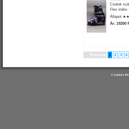
Csatok szá
Flex index:
Állapot 
Ár: 19200 
← Previous
1
2
3
4
© Lukács Ker