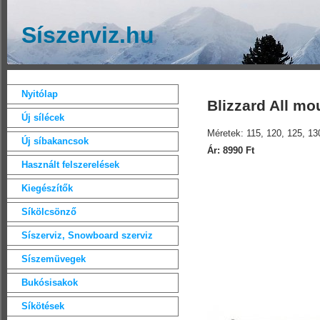
Síszerviz.hu
Nyitólap
Blizzard All mo
Új sílécek
Méretek: 115, 120, 125, 13
Új síbakancsok
Ár: 8990 Ft
Használt felszerelések
Kiegészítők
Síkölcsönző
Síszerviz, Snowboard szerviz
Síszemüvegek
Bukósisakok
Síkötések