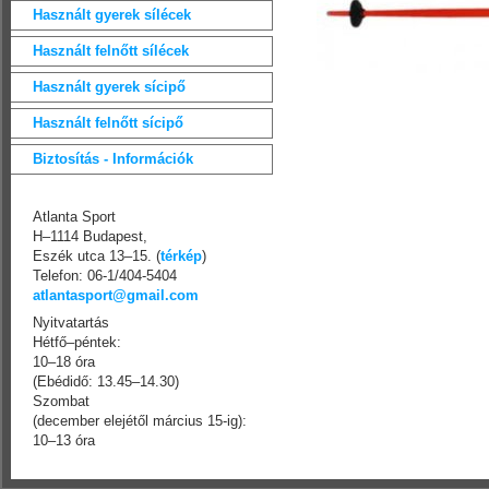
Használt gyerek sílécek
Használt felnőtt sílécek
Használt gyerek sícipő
Használt felnőtt sícipő
Biztosítás - Információk
Atlanta Sport
H–1114 Budapest,
Eszék utca 13–15. (
térkép
)
Telefon: 06-1/404-5404
atlantasport@gmail.com
Nyitvatartás
Hétfő–péntek:
10–18 óra
(Ebédidő: 13.45–14.30)
Szombat
(december elejétől március 15-ig):
10–13 óra